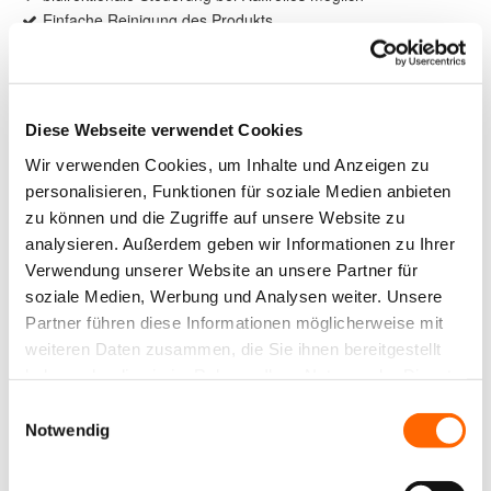
Einfache Reinigung des Produkts.
Einfacher Tausch des Stoffes
die Raffrollos können in jeder Höhe gestoppt
werden.
Zahlreiche Stofffarben erhältlich (auch
Diese Webseite verwendet Cookies
Verdunkelungs- und transparente Stoffe)
Wir verwenden Cookies, um Inhalte und Anzeigen zu
Kissen und Vorhänge im gleichen Stoff-Design
personalisieren, Funktionen für soziale Medien anbieten
erhältlich
zu können und die Zugriffe auf unsere Website zu
Sicherheit für Ihre Kinder
analysieren. Außerdem geben wir Informationen zu Ihrer
Verwendung unserer Website an unsere Partner für
soziale Medien, Werbung und Analysen weiter. Unsere
Partner führen diese Informationen möglicherweise mit
Produktdetails
weiteren Daten zusammen, die Sie ihnen bereitgestellt
max. Breite: 3000 mm
haben oder die sie im Rahmen Ihrer Nutzung der Dienste
max. Höhe: 3000 mm
gesammelt haben.
Einwilligungsauswahl
max. Fläche: 9,00 m²
Notwendig
Bedienung: Kette, Schnur, Griff, Batterieantrieb
Anwendungsbereiche: Für Fenster, Türen,