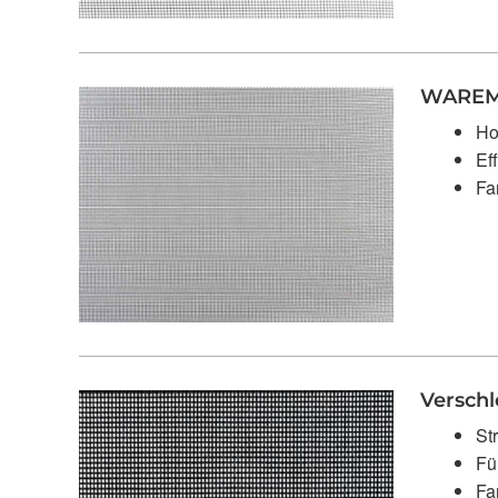
WAREMA
Ho
Ef
Fa
Verschl
St
Fu
Fa