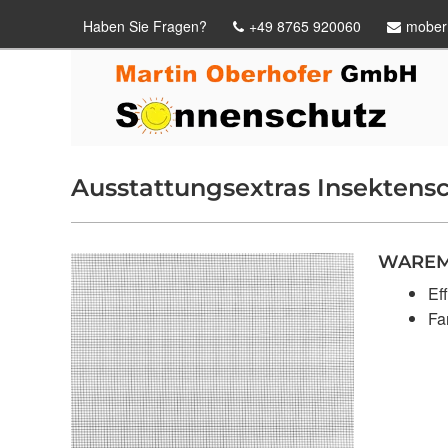
Haben Sie Fragen?
+49 8765 920060
mober
Ausstattungsextras Insektens
WAREMA
Ef
Fa