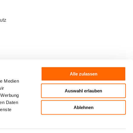
utz
Alle zulassen
le Medien
Rollladen-Profile
ir
Auswahl erlauben
, Werbung
ren Daten
Ablehnen
ienste
Impressum
Datenschutz
Sitemap