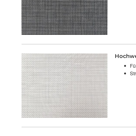
Hochwe
Fu
St