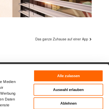
Nächster
Das ganze Zuhause auf einer App
Beitrag
Impressum
Datenschutz
Sitemap
Alle zulassen
le Medien
ir
Auswahl erlauben
, Werbung
ren Daten
Ablehnen
ienste