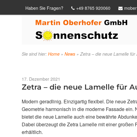
Haben Sie Fragen?
+49 8765 920060
mober
Sie sind hier:
Home
»
News
»
Zetra – die neue Lamelle für
Veröffentlicht
17. Dezember 2021
am
Zetra – die neue Lamelle für 
Modern geradlinig. Einzigartig flexibel. Die neue Ze
Geometrie harmonisch in die moderne Fassade ein. N
bietet die neue Lamelle auch eine bewährte Abdunkel
Dabei überzeugt die Zetra Lamelle mit einer großen 
erhältlich.